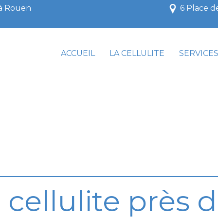
 à Rouen
6 Place d
ACCUEIL
LA CELLULITE
SERVICE
 cellulite près