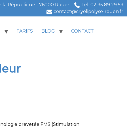
e la République - 76000 Rouen
Tel: 02 35 89 29 53
contact@cryolipolyse-rouen.fr
S
TARIFS
BLOG
CONTACT
leur
chnologie brevetée FMS (Stimulation