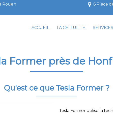
 à Rouen
6 Place d
ACCUEIL
LA CELLULITE
SERVICE
la Former près de Honf
Qu'est ce que Tesla Former
?
Tesla Former utilise la te