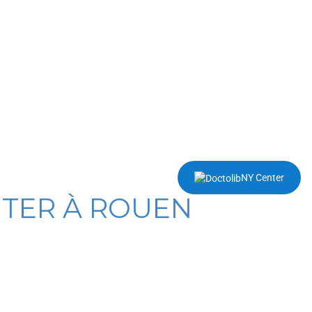
NY Center
NTER À ROUEN
tée à votre situation, prenez rendez-
our élaborer un
protocole de traitement