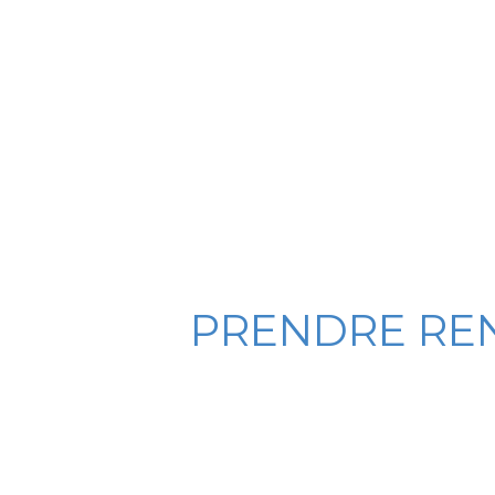
PRENDRE REN
Pour des informations détaillées sur le
tra
vous au
NY Center à Rouen
. Le
Dr Natha
personnalisé et vous aider à retrouver une