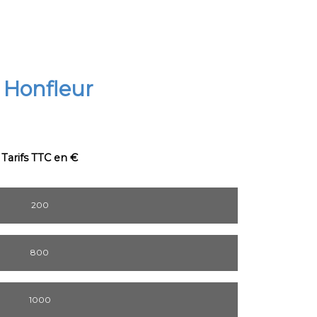
 Honfleur
Tarifs TTC en €
200
800
1000