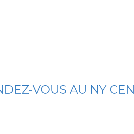
DEZ-VOUS AU NY CE
itement de la cellulite
et pour trouver une solution adap
n YADUN
et le
Dr Flavien BARBIER
sont à votre écoute p
 peau lisse et une silhouette redessinée.