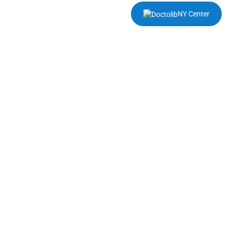
NY Center
PRENDRE RENDEZ-
VOUS AU NY CENTER
À ROUEN
Pour des informations détaillées sur le
traitement de
la cellulite
et pour trouver une solution adaptée à